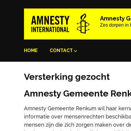
Ga
naar
Amnesty 
inhoud
Zes dorpen in 
(Druk
enter)
HOME
CONTACT
Versterking gezocht
Amnesty Gemeente Renku
Amnesty Gemeente Renkum wil haar kernact
informatie over mensenrechten beschikba
mensen zijn die zich zorgen maken over d